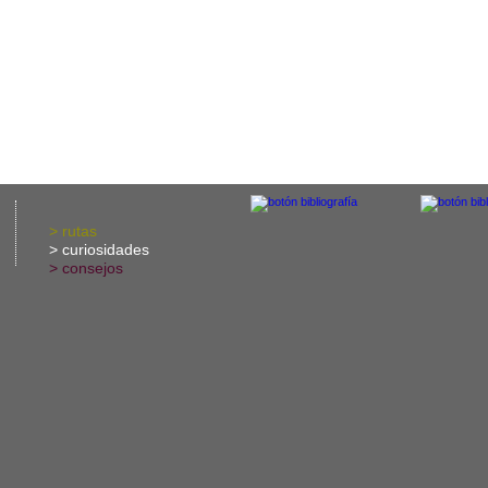
>
rutas
>
curiosidades
>
consejos