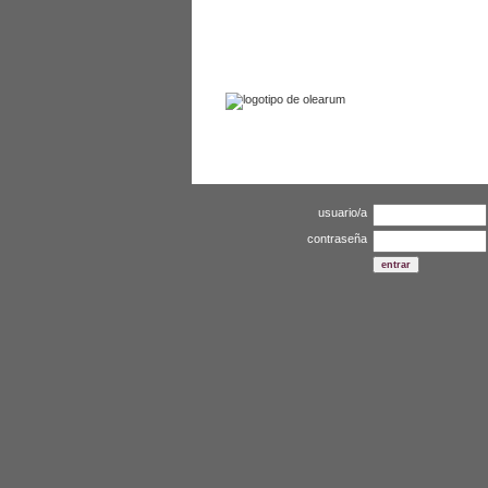
enlaces
contactar
usuario/a
contraseña