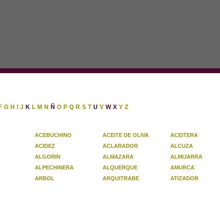
F
G
H
I
J
K
L
M
N
Ñ
O
P
Q
R
S
T
U
V
W
X
Y
Z
ACEBUCHINO
ACEITE DE OLIVA
ACEITERA
ACIDEZ
ACLARADOR
ALCUZA
ALGORIN
ALMAZARA
ALMIJARRA
ALPECHINERA
ALQUERQUE
AMURCA
ARBOL
ARQUITRABE
ATIZADOR