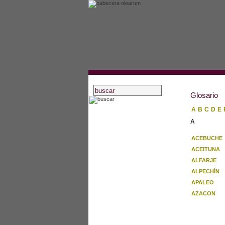
Glosario
A
B
C
D
E
inicio
A
asociados
ACEBUCHE
actividades
ACEITUNA
estatutos
ALFARJE
recursos oleícolas
ALPECHÍN
blog
APALEO
noticias
AZACON
artículos
bibliografía