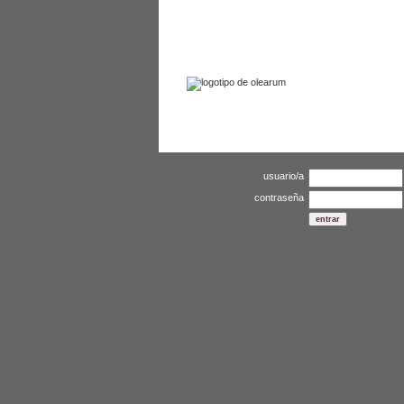
enlaces
contactar
usuario/a
contraseña