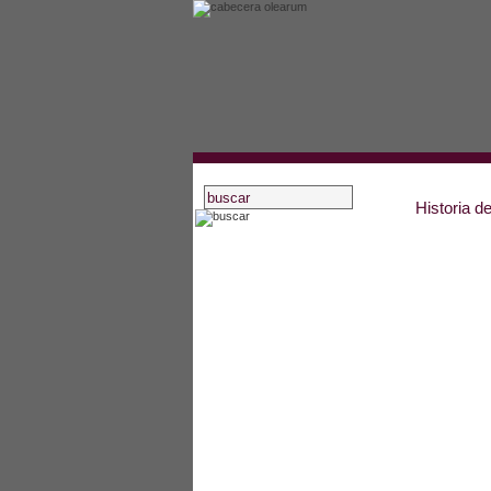
Historia d
inicio
asociados
actividades
estatutos
recursos oleícolas
blog
noticias
artículos
bibliografía