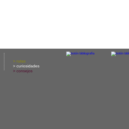
>
rutas
>
curiosidades
>
consejos