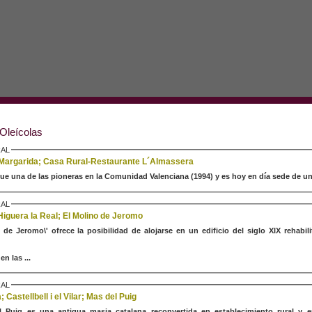
Oleícolas
AL
 Margarida; Casa Rural-Restaurante L´Almassera
fue una de las pioneras en la Comunidad Valenciana (1994) y es hoy en día sede de una
AL
Higuera la Real; El Molino de Jeromo
o de Jeromo\' ofrece la posibilidad de alojarse en un edificio del siglo XIX rehabil
n las ...
AL
 Castellbell i el Vilar; Mas del Puig
l Puig es una antigua masia catalana reconvertida en establecimiento rural y