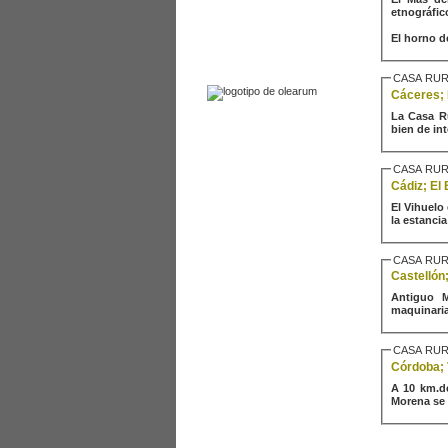
etnográfic
enlaces
El horno de
contactar
CASA RUR
Cáceres; 
La Casa Rural El Mo
bien de int
CASA RUR
Cádiz; El
El Vihuelo
la estancia 
CASA RUR
Castellón
Antiguo M
maquinaria.
CASA RUR
Córdoba; 
A 10 km.d
Morena se 