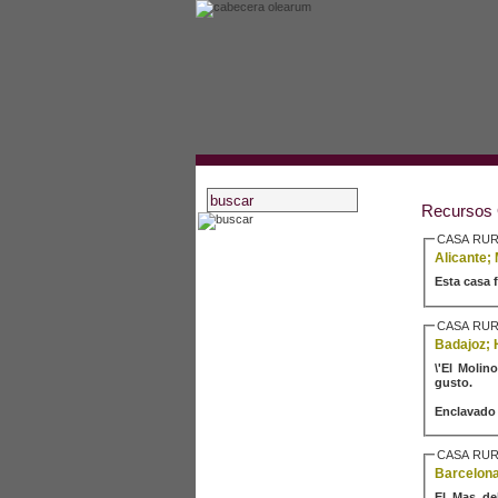
Recursos 
CASA RUR
inicio
Alicante;
Esta casa 
asociados
actividades
CASA RUR
estatutos
Badajoz; 
\'El Molin
recursos oleícolas
gusto.
blog
Enclavado e
noticias
artículos
CASA RUR
Barcelona;
bibliografía
El Mas de