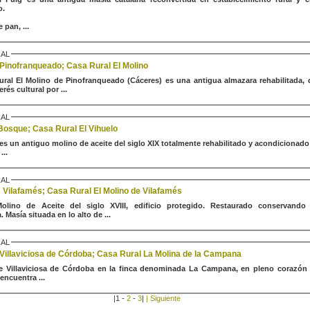
o.
 pan, ...
AL
Pinofranqueado; Casa Rural El Molino
lino de Pinofranqueado (Cáceres) es una antigua almazara rehabilitada, declarada
erés cultural por ...
AL
 Bosque; Casa Rural El Vihuelo
 es un antiguo molino de aceite del siglo XIX totalmente rehabilitado y acondicionado
...
AL
; Vilafamés; Casa Rural El Molino de Vilafamés
olino de Aceite del siglo XVIII, edificio protegido. Restaurado conservando
 Masía situada en lo alto de ...
AL
Villaviciosa de Córdoba; Casa Rural La Molina de la Campana
e Villaviciosa de Córdoba en la finca denominada La Campana, en pleno corazón 
encuentra ...
|
1
-
2
-
3
|
| Siguiente