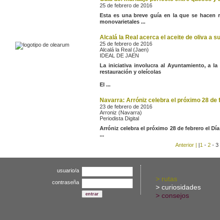
25 de febrero de 2016
enlaces
Esta es una breve guía en la que se hacen 
contactar
monovarietales ...
25 de febrero de 2016
Alcalá la Real (Jaen)
IDEAL DE JAEN
La iniciativa involucra al Ayuntamiento, a l
restauración y oleícolas
El ...
Navarra: Arróniz celebra el próximo 28 de f
23 de febrero de 2016
Arroniz (Navarra)
Periodista Digital
Arróniz celebra el próximo 28 de febrero el Día
...
Anterior |
|
1
-
2
-
3
usuario/a
>
rutas
contraseña
>
curiosidades
>
consejos