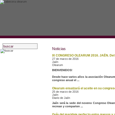
Noticias
IX CONGRESO OLEARUM 2016. JAÉN. Del 31
inicio
27 de marzo de 2016
Jaén
asociados
Olearum
BIENVENIDOS!
actividades
Desde hace varios años la asociación Olearum,
estatutos
congreso anual el ...
recursos oleícolas
Olearum ensalzará el aceite en su congres
blog
25 de marzo de 2016
Jaén
Diario de Jaén
noticias
Jaén será la sede del noveno Congreso Olear
artículos
recrean y comparten ...
bibliografía
Guía del maridaje perfecto entre quesos y a