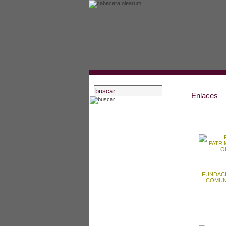
Enlaces
inicio
asociados
actividades
estatutos
recursos oleícolas
FUNDACI
blog
COMUN
noticias
artículos
bibliografía