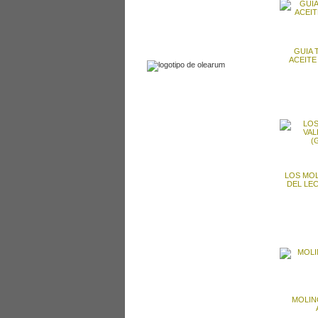
enlaces
contactar
GUIA 
ACEITE
LOS MOL
DEL LE
MOLIN