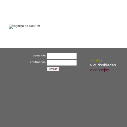
enlaces
contactar
usuario/a
>
rutas
contraseña
>
curiosidades
>
consejos