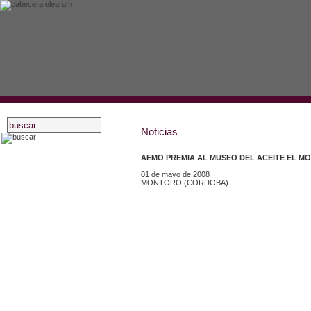
Noticias
inicio
AEMO PREMIA AL MUSEO DEL ACEITE EL MO
01 de mayo de 2008
asociados
MONTORO (CORDOBA)
actividades
estatutos
recursos oleícolas
blog
noticias
artículos
bibliografía